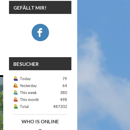
GEFÄLLT MIR!
BESUCHER
Today
79
Yesterday
64
This week
380
This month
498
Total
487302
WHO IS ONLINE