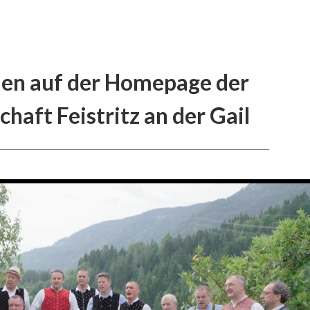
en auf der Homepage der
haft Feistritz an der Gail
______________________________________________________________________________